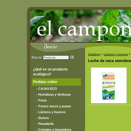
Catálogo
>
Lácteos y huevos
> 
Buscar
Leche de vaca semidesna
¿Qué es un producto
ecológico?
Pedidos online
- CAJAS ECO
- Hortalizas y Verduras
- Fruta
- Frutos secos y pasas
- Lácteos y huevos
- Dulces
- Panadería
- Cereales y legumbres