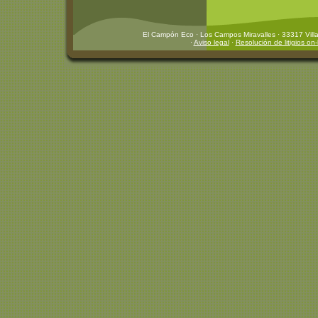
El Campón Eco · Los Campos Miravalles · 33317 Villa
·
Aviso legal
·
Resolución de litigios on-